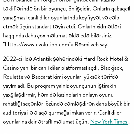
təkliflərində ön bir oyunçu, ön işçidir. Onların qabaqcıl
yanaşması canlı diler oyunlarında keyfiyyət və cəlb
etmək üçün standart təyin etdi. Onların xidmətləri
haqqında daha çox məlumat əldə edə bilərsiniz.
"Https://www.evolution.com"> Rəsmi veb sayt .
2022-ci ildə Atlantik şəhərindəki Hard Rock Hotel &
Casino yeni bir canlı diler platforması açdı, Blackjack,
Roulette və Baccarat kimi oyunları yüksək tərifdə
yayımladı. Bu proqram yalnız oyunçunun iştirakını
yaxşılaşdırmır, həm də kazinoların onlayn oyunu
rahatlığı seçənləri özündə cəmləşdirən daha böyük bir
auditoriya ilə əlaqə qurmağa imkan verir. Canlı diler
oyunlarına dair ətraflı məlumat üçün,
New York Times
.