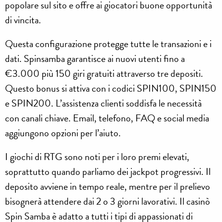
popolare sul sito e offre ai giocatori buone opportunità
di vincita.
Questa configurazione protegge tutte le transazioni e i
dati. Spinsamba garantisce ai nuovi utenti fino a
€3.000 più 150 giri gratuiti attraverso tre depositi.
Questo bonus si attiva con i codici SPIN100, SPIN150
e SPIN200. L’assistenza clienti soddisfa le necessità
con canali chiave. Email, telefono, FAQ e social media
aggiungono opzioni per l’aiuto.
I giochi di RTG sono noti per i loro premi elevati,
soprattutto quando parliamo dei jackpot progressivi. Il
deposito avviene in tempo reale, mentre per il prelievo
bisognerà attendere dai 2 o 3 giorni lavorativi. Il casinò
Spin Samba è adatto a tutti i tipi di appassionati di