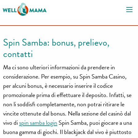
S
k
i
p
t
Spin Samba: bonus, prelievo,
o
contatti
c
o
Ma ci sono ulteriori informazioni da prendere in
n
t
considerazione. Per esempio, su Spin Samba Casino,
e
per alcuni bonus, è necessario inserire il codice
n
promozionale prima di effettuare il deposito. Infatti, se
t
non li soddisfi completamente, non potrai ritirare le
vincite ottenute dal bonus. Nella sezione del casinò dal
vivo di
spin samba login
Spin Samba, puoi giocare a una
buona gamma di giochi. Il blackjack dal vivo è piuttosto