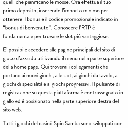
quelli che pianificano le mosse. Ora effettua il tuo
primo deposito, inserendo l’importo minimo per
ottenere il bonus e il codice promozionale indicato in
“bonus di benvenuto”. Conoscere l’RTP è
fondamentale per trovare le slot più vantaggiose.
E’ possibile accedere alle pagine principali del sito di
gioco d’azzardo utilizzando il menu nella parte superiore
della home page. Qui troverai i collegamenti che
portano ai nuovi giochi, alle slot, ai giochi da tavolo, ai
giochi di specialità e ai giochi progressivi. Il pulsante di
registrazione su questa piattaforma è contrassegnato in
giallo ed è posizionato nella parte superiore destra del
sito web.
Tutti i giochi del casinò Spin Samba sono sviluppati con