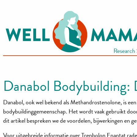
S
k
i
p
t
Research
o
c
o
n
Danabol Bodybuilding:
t
e
Danabol, ook wel bekend als Methandrostenolone, is een 
n
t
bodybuildinggemeenschap. Het wordt vaak gebruikt door a
dit artikel bespreken we de voordelen, bijwerkingen en g
Voor uitgebreide informatie over Trenbolon Enantat rade