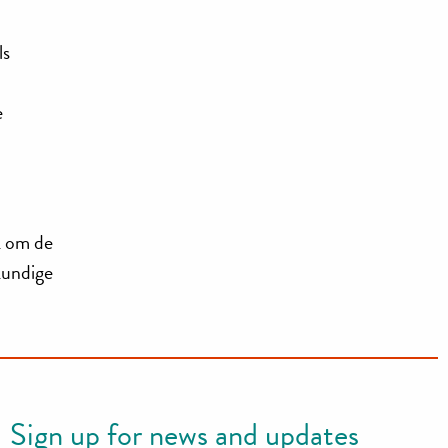
ls
e
jk om de
kundige
Sign up for news and updates