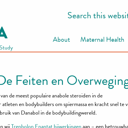
Search this websi
About
Maternal Health
 Study
 De Feiten en Overwegin
van de meest populaire anabole steroïden in de
tleten en bodybuilders om spiermassa en kracht snel te v
ebruik van Danabol in de bodybuildingwereld.
n wij
Trenbolon Enantat bijwerkingen
aan – een betrouwba