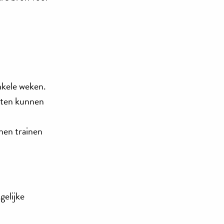
nkele weken.
chten kunnen
nnen trainen
gelijke