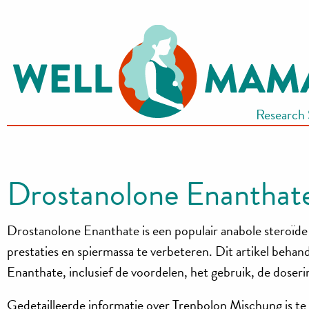
S
k
i
p
t
Research
o
c
o
n
Drostanolone Enanthate
t
e
Drostanolone Enanthate is een populair anabole steroïde
n
t
prestaties en spiermassa te verbeteren. Dit artikel behan
Enanthate, inclusief de voordelen, het gebruik, de doseri
Gedetailleerde informatie over Trenbolon Mischung is te