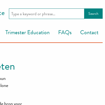
te
Trimester Education
FAQs
Contact
eten
 hun
olone
de bron voor