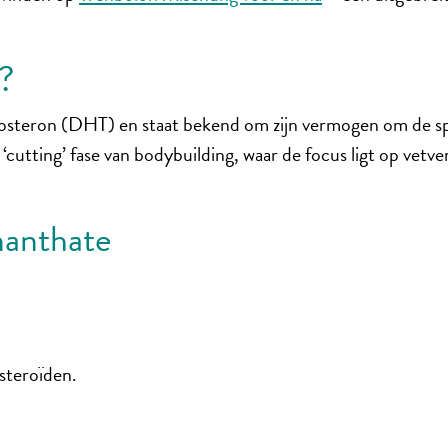
?
tosteron (DHT) en staat bekend om zijn vermogen om de sp
utting’ fase van bodybuilding, waar de focus ligt op vetverl
nanthate
 steroïden.