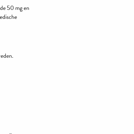
n de 50 mg en
medische
reden.