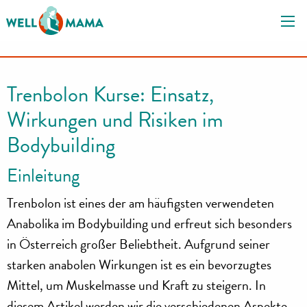
S
k
i
p
t
Trenbolon Kurse: Einsatz,
o
Wirkungen und Risiken im
c
o
Bodybuilding
n
t
Einleitung
e
Trenbolon ist eines der am häufigsten verwendeten
n
t
Anabolika im Bodybuilding und erfreut sich besonders
in Österreich großer Beliebtheit. Aufgrund seiner
starken anabolen Wirkungen ist es ein bevorzugtes
Mittel, um Muskelmasse und Kraft zu steigern. In
diesem Artikel werden wir die verschiedenen Aspekte