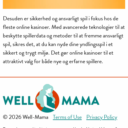
Desuden er sikkerhed og ansvarligt spil i fokus hos de
fleste online kasinoer. Med avancerede teknologier til at
beskytte spillerdata og metoder til at fremme ansvarligt
spil, sikres det, at du kan nyde dine yndlingsspil i et
sikkert og trygt miljø. Det gør online kasinoer til et
attraktivt valg for både nye og erfarne spillere.
© 2026 Well-Mama
Terms of Use
Privacy Policy