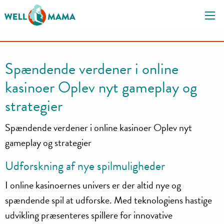
S
k
i
p
t
Spændende verdener i online
o
kasinoer Oplev nyt gameplay og
c
o
strategier
n
t
Spændende verdener i online kasinoer Oplev nyt
e
gameplay og strategier
n
t
Udforskning af nye spilmuligheder
I online kasinoernes univers er der altid nye og
spændende spil at udforske. Med teknologiens hastige
udvikling præsenteres spillere for innovative