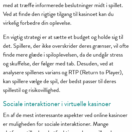
med at træffe informerede beslutninger midt i spillet.
Ved at finde den rigtige tilgang til kasinoet kan du
virkelig forbedre din oplevelse.
En vigtig strategi er at sætte et budget og holde sig til
det. Spillere, der ikke overskrider deres grænser, vil ofte
finde mere glæde i spiloplevelsen, da de undgår stress
og skuffelse, der følger med tab. Desuden, ved at
analysere spillenes varians og RTP (Return to Player),
kan spillere vælge de spil, der bedst passer til deres
spillestil og risikovillighed.
Sociale interaktioner i virtuelle kasinoer
En af de mest interessante aspekter ved online kasinoer
er muligheden for sociale interaktioner. Mange