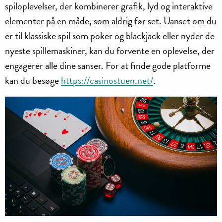
spiloplevelser, der kombinerer grafik, lyd og interaktive
elementer på en måde, som aldrig før set. Uanset om du
er til klassiske spil som poker og blackjack eller nyder de
nyeste spillemaskiner, kan du forvente en oplevelse, der
engagerer alle dine sanser. For at finde gode platforme
kan du besøge
https://casinostuen.net/
.