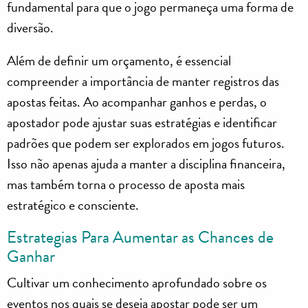
fundamental para que o jogo permaneça uma forma de
diversão.
Além de definir um orçamento, é essencial
compreender a importância de manter registros das
apostas feitas. Ao acompanhar ganhos e perdas, o
apostador pode ajustar suas estratégias e identificar
padrões que podem ser explorados em jogos futuros.
Isso não apenas ajuda a manter a disciplina financeira,
mas também torna o processo de aposta mais
estratégico e consciente.
Estrategias Para Aumentar as Chances de
Ganhar
Cultivar um conhecimento aprofundado sobre os
eventos nos quais se deseja apostar pode ser um