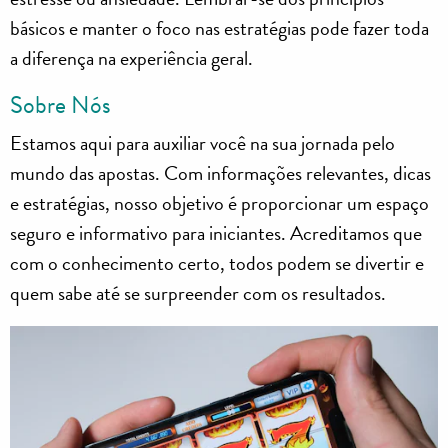
básicos e manter o foco nas estratégias pode fazer toda
a diferença na experiência geral.
Sobre Nós
Estamos aqui para auxiliar você na sua jornada pelo
mundo das apostas. Com informações relevantes, dicas
e estratégias, nosso objetivo é proporcionar um espaço
seguro e informativo para iniciantes. Acreditamos que
com o conhecimento certo, todos podem se divertir e
quem sabe até se surpreender com os resultados.