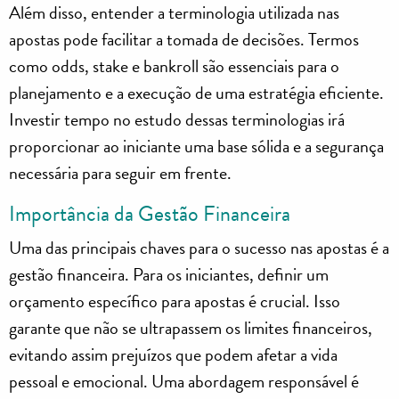
Além disso, entender a terminologia utilizada nas
apostas pode facilitar a tomada de decisões. Termos
como odds, stake e bankroll são essenciais para o
planejamento e a execução de uma estratégia eficiente.
Investir tempo no estudo dessas terminologias irá
proporcionar ao iniciante uma base sólida e a segurança
necessária para seguir em frente.
Importância da Gestão Financeira
Uma das principais chaves para o sucesso nas apostas é a
gestão financeira. Para os iniciantes, definir um
orçamento específico para apostas é crucial. Isso
garante que não se ultrapassem os limites financeiros,
evitando assim prejuízos que podem afetar a vida
pessoal e emocional. Uma abordagem responsável é