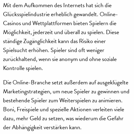
Mit dem Aufkommen des Internets hat sich die
Glücksspielindustrie erheblich gewandelt. Online-
Casinos und Wettplattformen bieten Spielern die
Möglichkeit, jederzeit und überall zu spielen. Diese
ständige Zugänglichkeit kann das Risiko einer
Spielsucht erhöhen. Spieler sind oft weniger
zurückhaltend, wenn sie anonym und ohne soziale
Kontrolle spielen.
Die Online-Branche setzt außerdem auf ausgeklügelte
Marketingstrategien, um neue Spieler zu gewinnen und
bestehende Spieler zum Weiterspielen zu animieren.
Boni, Freispiele und spezielle Aktionen verleiten viele
dazu, mehr Geld zu setzen, was wiederum die Gefahr
der Abhängigkeit verstärken kann.