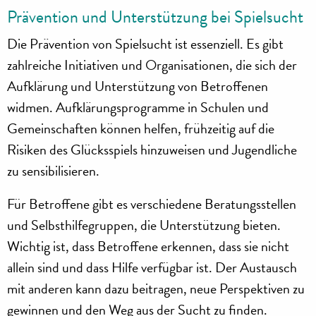
Prävention und Unterstützung bei Spielsucht
Die Prävention von Spielsucht ist essenziell. Es gibt
zahlreiche Initiativen und Organisationen, die sich der
Aufklärung und Unterstützung von Betroffenen
widmen. Aufklärungsprogramme in Schulen und
Gemeinschaften können helfen, frühzeitig auf die
Risiken des Glücksspiels hinzuweisen und Jugendliche
zu sensibilisieren.
Für Betroffene gibt es verschiedene Beratungsstellen
und Selbsthilfegruppen, die Unterstützung bieten.
Wichtig ist, dass Betroffene erkennen, dass sie nicht
allein sind und dass Hilfe verfügbar ist. Der Austausch
mit anderen kann dazu beitragen, neue Perspektiven zu
gewinnen und den Weg aus der Sucht zu finden.