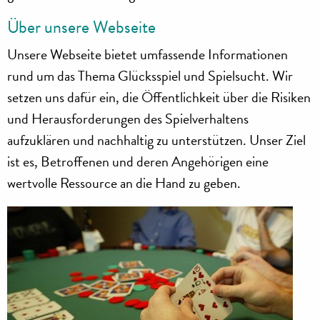
Über unsere Webseite
Unsere Webseite bietet umfassende Informationen
rund um das Thema Glücksspiel und Spielsucht. Wir
setzen uns dafür ein, die Öffentlichkeit über die Risiken
und Herausforderungen des Spielverhaltens
aufzuklären und nachhaltig zu unterstützen. Unser Ziel
ist es, Betroffenen und deren Angehörigen eine
wertvolle Ressource an die Hand zu geben.