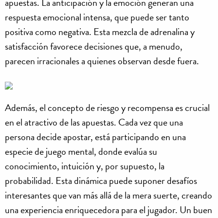
apuestas. La anticipación y la emoción generan una
respuesta emocional intensa, que puede ser tanto
positiva como negativa. Esta mezcla de adrenalina y
satisfacción favorece decisiones que, a menudo,
parecen irracionales a quienes observan desde fuera.
Además, el concepto de riesgo y recompensa es crucial
en el atractivo de las apuestas. Cada vez que una
persona decide apostar, está participando en una
especie de juego mental, donde evalúa su
conocimiento, intuición y, por supuesto, la
probabilidad. Esta dinámica puede suponer desafíos
interesantes que van más allá de la mera suerte, creando
una experiencia enriquecedora para el jugador. Un buen