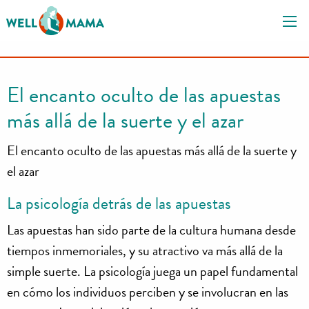
S
k
i
p
t
El encanto oculto de las apuestas
o
más allá de la suerte y el azar
c
o
El encanto oculto de las apuestas más allá de la suerte y
n
t
el azar
e
La psicología detrás de las apuestas
n
t
Las apuestas han sido parte de la cultura humana desde
tiempos inmemoriales, y su atractivo va más allá de la
simple suerte. La psicología juega un papel fundamental
en cómo los individuos perciben y se involucran en las