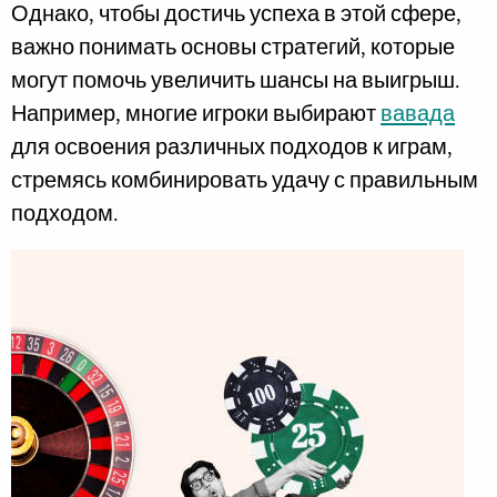
Однако, чтобы достичь успеха в этой сфере,
важно понимать основы стратегий, которые
могут помочь увеличить шансы на выигрыш.
Например, многие игроки выбирают
вавада
для освоения различных подходов к играм,
стремясь комбинировать удачу с правильным
подходом.