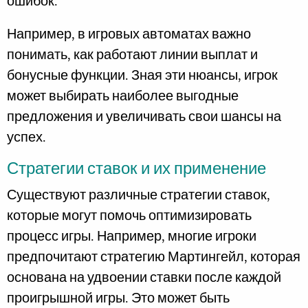
ошибок.
Например, в игровых автоматах важно
понимать, как работают линии выплат и
бонусные функции. Зная эти нюансы, игрок
может выбирать наиболее выгодные
предложения и увеличивать свои шансы на
успех.
Стратегии ставок и их применение
Существуют различные стратегии ставок,
которые могут помочь оптимизировать
процесс игры. Например, многие игроки
предпочитают стратегию Мартингейл, которая
основана на удвоении ставки после каждой
проигрышной игры. Это может быть