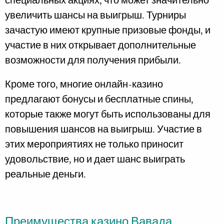
специальных акциях, что может значительно
увеличить шансы на выигрыш. Турниры
зачастую имеют крупные призовые фонды, и
участие в них открывает дополнительные
возможности для получения прибыли.
Кроме того, многие онлайн-казино
предлагают бонусы и бесплатные спины,
которые также могут быть использованы для
повышения шансов на выигрыш. Участие в
этих мероприятиях не только приносит
удовольствие, но и дает шанс выиграть
реальные деньги.
Преимущества казино Вавада