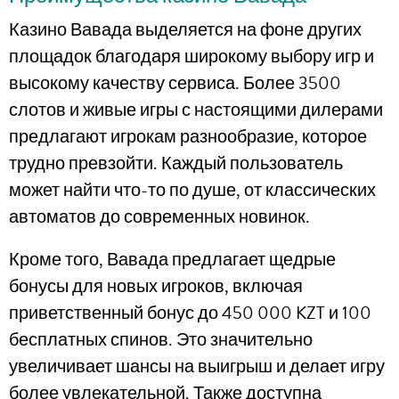
Казино Вавада выделяется на фоне других
площадок благодаря широкому выбору игр и
высокому качеству сервиса. Более 3500
слотов и живые игры с настоящими дилерами
предлагают игрокам разнообразие, которое
трудно превзойти. Каждый пользователь
может найти что-то по душе, от классических
автоматов до современных новинок.
Кроме того, Вавада предлагает щедрые
бонусы для новых игроков, включая
приветственный бонус до 450 000 KZT и 100
бесплатных спинов. Это значительно
увеличивает шансы на выигрыш и делает игру
более увлекательной. Также доступна