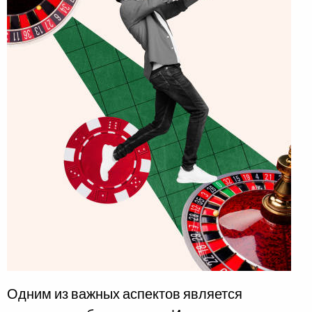
Одним из важных аспектов является