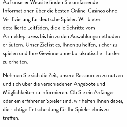
Auf unserer Website finden Sie umfassende
Informationen über die besten Online-Casinos ohne
Verifizierung für deutsche Spieler. Wir bieten
detaillierte Leitfäden, die alle Schritte vom
Anmeldeprozess bis hin zu den Auszahlungsmethoden
erläutern. Unser Ziel ist es, Ihnen zu helfen, sicher zu
spielen und Ihre Gewinne ohne bürokratische Hürden
zu erhalten.
Nehmen Sie sich die Zeit, unsere Ressourcen zu nutzen
und sich über die verschiedenen Angebote und
Möglichkeiten zu informieren. Ob Sie ein Anfänger
oder ein erfahrener Spieler sind, wir helfen Ihnen dabei,
die richtige Entscheidung für Ihr Spielerlebnis zu
treffen.