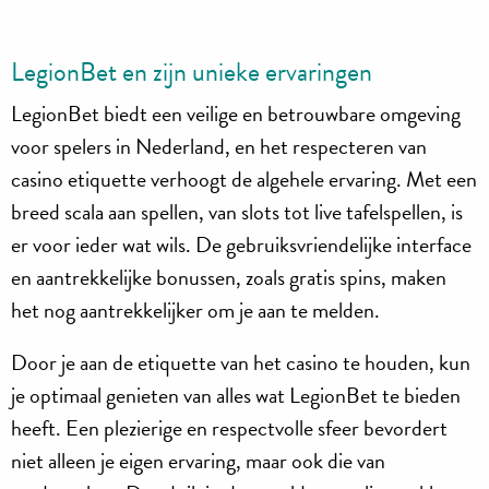
LegionBet en zijn unieke ervaringen
LegionBet biedt een veilige en betrouwbare omgeving
voor spelers in Nederland, en het respecteren van
casino etiquette verhoogt de algehele ervaring. Met een
breed scala aan spellen, van slots tot live tafelspellen, is
er voor ieder wat wils. De gebruiksvriendelijke interface
en aantrekkelijke bonussen, zoals gratis spins, maken
het nog aantrekkelijker om je aan te melden.
Door je aan de etiquette van het casino te houden, kun
je optimaal genieten van alles wat LegionBet te bieden
heeft. Een plezierige en respectvolle sfeer bevordert
niet alleen je eigen ervaring, maar ook die van