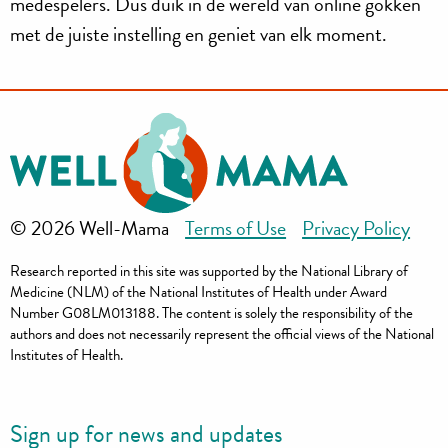
medespelers. Dus duik in de wereld van online gokken
met de juiste instelling en geniet van elk moment.
© 2026 Well-Mama
Terms of Use
Privacy Policy
Research reported in this site was supported by the National Library of
Medicine (NLM) of the National Institutes of Health under Award
Number G08LM013188. The content is solely the responsibility of the
authors and does not necessarily represent the official views of the National
Institutes of Health.
Sign up for news and updates