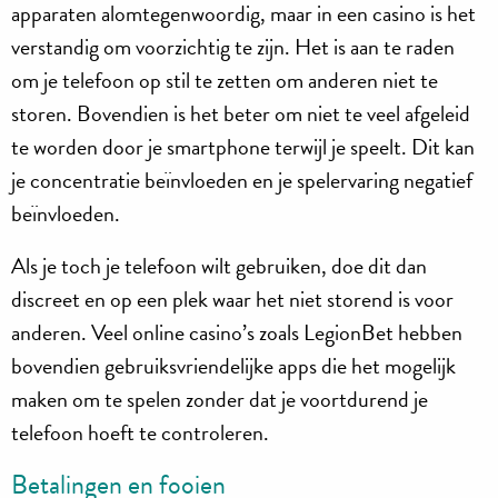
apparaten alomtegenwoordig, maar in een casino is het
verstandig om voorzichtig te zijn. Het is aan te raden
om je telefoon op stil te zetten om anderen niet te
storen. Bovendien is het beter om niet te veel afgeleid
te worden door je smartphone terwijl je speelt. Dit kan
je concentratie beïnvloeden en je spelervaring negatief
beïnvloeden.
Als je toch je telefoon wilt gebruiken, doe dit dan
discreet en op een plek waar het niet storend is voor
anderen. Veel online casino’s zoals LegionBet hebben
bovendien gebruiksvriendelijke apps die het mogelijk
maken om te spelen zonder dat je voortdurend je
telefoon hoeft te controleren.
Betalingen en fooien