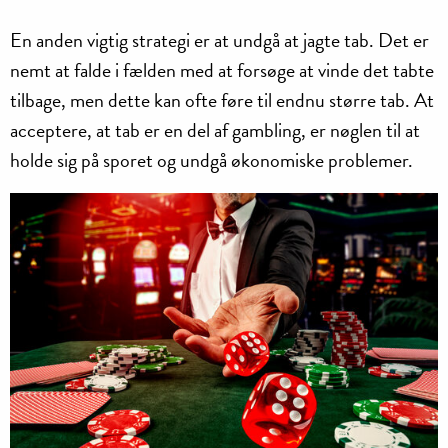
En anden vigtig strategi er at undgå at jagte tab. Det er
nemt at falde i fælden med at forsøge at vinde det tabte
tilbage, men dette kan ofte føre til endnu større tab. At
acceptere, at tab er en del af gambling, er nøglen til at
holde sig på sporet og undgå økonomiske problemer.