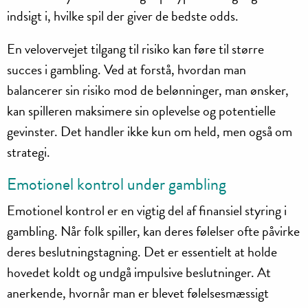
indsigt i, hvilke spil der giver de bedste odds.
En velovervejet tilgang til risiko kan føre til større
succes i gambling. Ved at forstå, hvordan man
balancerer sin risiko mod de belønninger, man ønsker,
kan spilleren maksimere sin oplevelse og potentielle
gevinster. Det handler ikke kun om held, men også om
strategi.
Emotionel kontrol under gambling
Emotionel kontrol er en vigtig del af finansiel styring i
gambling. Når folk spiller, kan deres følelser ofte påvirke
deres beslutningstagning. Det er essentielt at holde
hovedet koldt og undgå impulsive beslutninger. At
anerkende, hvornår man er blevet følelsesmæssigt