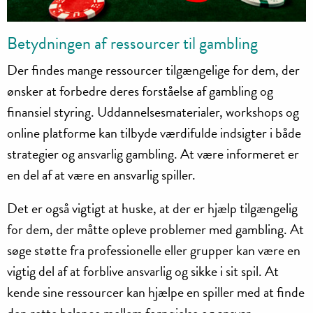
Betydningen af ressourcer til gambling
Der findes mange ressourcer tilgængelige for dem, der
ønsker at forbedre deres forståelse af gambling og
finansiel styring. Uddannelsesmaterialer, workshops og
online platforme kan tilbyde værdifulde indsigter i både
strategier og ansvarlig gambling. At være informeret er
en del af at være en ansvarlig spiller.
Det er også vigtigt at huske, at der er hjælp tilgængelig
for dem, der måtte opleve problemer med gambling. At
søge støtte fra professionelle eller grupper kan være en
vigtig del af at forblive ansvarlig og sikke i sit spil. At
kende sine ressourcer kan hjælpe en spiller med at finde