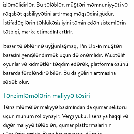
izləməlidirlər. Bu tələblər, müştəri məmnuniyyəti və
rəqabət qabiliyyətini artırmaq məqsədini güdür.
İstifadəçilərin təhlükəsizliyini təmin edən sistemlərin
tətbiqi, marka etimadını artırır.
Bazar tələblərinə uyğunlaşmaq, Pin Up-ın müştəri
bazasını genişləndirmək üçün də önəmlidir. Müxtəlif
oyunlar və xidmətlər təqdim edərək, platforma özünü
bazarda fərqləndirə bilər. Bu da gəlirin artmasına
səbəb olur.
Tənzimləmələrin maliyyə təsiri
Tənzimləmələr maliyyə baxımından da qumar sektoru
üçün mühüm rol oynayır. Vergi yükü, lisenziya haqqı və
digər maliyyə tələbləri, qumar platformalarının
xərclərini artırır. Buna baxmayaraq, düzgün