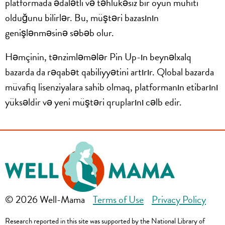
platformada ədalətli və təhlükəsiz bir oyun mühiti
olduğunu bilirlər. Bu, müştəri bazasının
genişlənməsinə səbəb olur.
Həmçinin, tənzimləmələr Pin Up-ın beynəlxalq
bazarda da rəqabət qabiliyyətini artırır. Qlobal bazarda
müvafiq lisenziyalara sahib olmaq, platformanın etibarını
yüksəldir və yeni müştəri qruplarını cəlb edir.
© 2026 Well-Mama
Terms of Use
Privacy Policy
Research reported in this site was supported by the National Library of