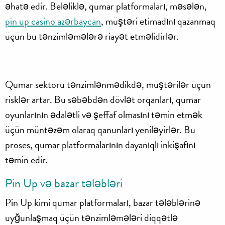
əhatə edir. Beləliklə, qumar platformaları, məsələn,
pin up casino azərbaycan
, müştəri etimadını qazanmaq
üçün bu tənzimləmələrə riayət etməlidirlər.
Qumar sektoru tənzimlənmədikdə, müştərilər üçün
risklər artar. Bu səbəbdən dövlət orqanları, qumar
oyunlarının ədalətli və şeffaf olmasını təmin etmək
üçün müntəzəm olaraq qanunları yeniləyirlər. Bu
proses, qumar platformalarının dayanıqlı inkişafını
təmin edir.
Pin Up və bazar tələbləri
Pin Up kimi qumar platformaları, bazar tələblərinə
uyğunlaşmaq üçün tənzimləmələri diqqətlə