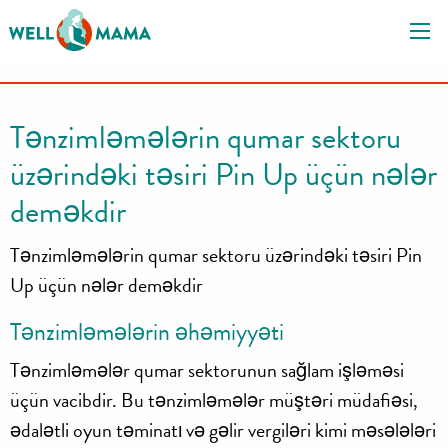
S
k
i
p
t
Tənzimləmələrin qumar sektoru
o
üzərindəki təsiri Pin Up üçün nələr
c
o
deməkdir
n
t
Tənzimləmələrin qumar sektoru üzərindəki təsiri Pin
e
Up üçün nələr deməkdir
n
t
Tənzimləmələrin əhəmiyyəti
Tənzimləmələr qumar sektorunun sağlam işləməsi
üçün vacibdir. Bu tənzimləmələr müştəri müdafiəsi,
ədalətli oyun təminatı və gəlir vergiləri kimi məsələləri