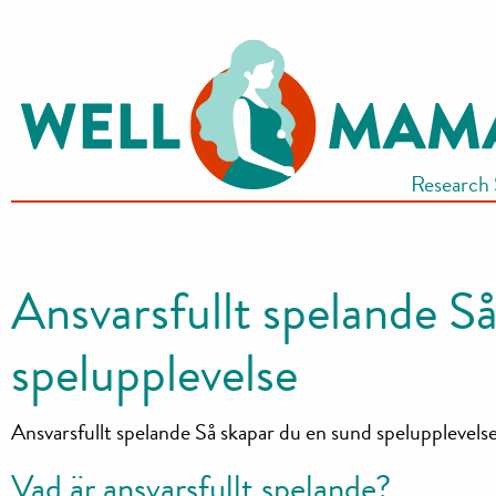
S
k
i
p
t
Research
o
c
o
n
Ansvarsfullt spelande S
t
e
spelupplevelse
n
t
Ansvarsfullt spelande Så skapar du en sund spelupplevels
Vad är ansvarsfullt spelande?