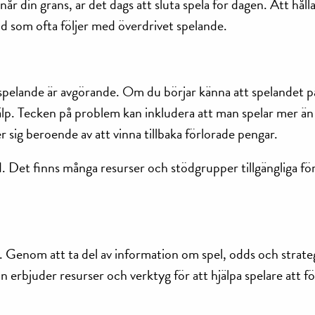
år din gräns, är det dags att sluta spela för dagen. Att hålla 
uld som ofta följer med överdrivet spelande.
pelande är avgörande. Om du börjar känna att spelandet p
 hjälp. Tecken på problem kan inkludera att man spelar mer ä
er sig beroende av att vinna tillbaka förlorade pengar.
id. Det finns många resurser och stödgrupper tillgängliga f
. Genom att ta del av information om spel, odds och strate
erbjuder resurser och verktyg för att hjälpa spelare att fö