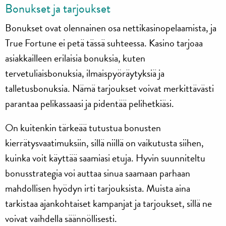
Bonukset ja tarjoukset
Bonukset ovat olennainen osa nettikasinopelaamista, ja
True Fortune ei petä tässä suhteessa. Kasino tarjoaa
asiakkailleen erilaisia bonuksia, kuten
tervetuliaisbonuksia, ilmaispyöräytyksiä ja
talletusbonuksia. Nämä tarjoukset voivat merkittävästi
parantaa pelikassaasi ja pidentää pelihetkiäsi.
On kuitenkin tärkeää tutustua bonusten
kierrätysvaatimuksiin, sillä niillä on vaikutusta siihen,
kuinka voit käyttää saamiasi etuja. Hyvin suunniteltu
bonusstrategia voi auttaa sinua saamaan parhaan
mahdollisen hyödyn irti tarjouksista. Muista aina
tarkistaa ajankohtaiset kampanjat ja tarjoukset, sillä ne
voivat vaihdella säännöllisesti.