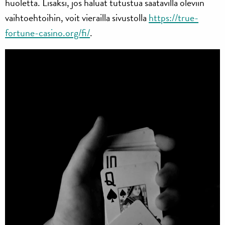
huoletta. Lisäksi, jos haluat tutustua saatavilla oleviin
vaihtoehtoihin, voit vierailla sivustolla
https://true-
fortune-casino.org/fi/
.