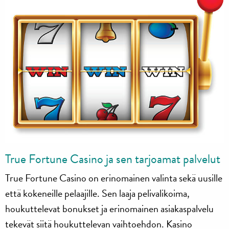
True Fortune Casino ja sen tarjoamat palvelut
True Fortune Casino on erinomainen valinta sekä uusille
että kokeneille pelaajille. Sen laaja pelivalikoima,
houkuttelevat bonukset ja erinomainen asiakaspalvelu
tekevät siitä houkuttelevan vaihtoehdon. Kasino