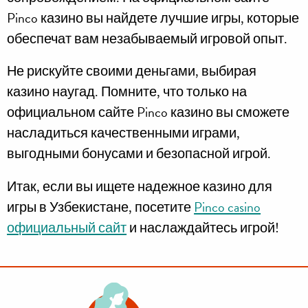
Pinco казино вы найдете лучшие игры, которые
обеспечат вам незабываемый игровой опыт.
Не рискуйте своими деньгами, выбирая
казино наугад. Помните, что только на
официальном сайте Pinco казино вы сможете
насладиться качественными играми,
выгодными бонусами и безопасной игрой.
Итак, если вы ищете надежное казино для
игры в Узбекистане, посетите
Pinco casino
официальный сайт
и наслаждайтесь игрой!