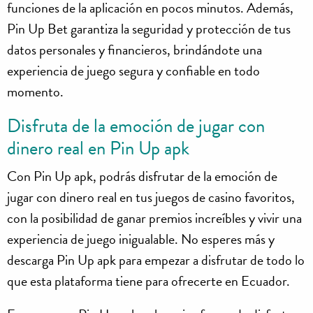
funciones de la aplicación en pocos minutos. Además,
Pin Up Bet garantiza la seguridad y protección de tus
datos personales y financieros, brindándote una
experiencia de juego segura y confiable en todo
momento.
Disfruta de la emoción de jugar con
dinero real en Pin Up apk
Con Pin Up apk, podrás disfrutar de la emoción de
jugar con dinero real en tus juegos de casino favoritos,
con la posibilidad de ganar premios increíbles y vivir una
experiencia de juego inigualable. No esperes más y
descarga Pin Up apk para empezar a disfrutar de todo lo
que esta plataforma tiene para ofrecerte en Ecuador.