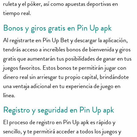
ruleta y el póker, así como apuestas deportivas en
tiempo real.
Bonos y giros gratis en Pin Up apk
Al registrarte en Pin Up Bet y descargar la aplicación,
tendrás acceso a increíbles bonos de bienvenida y giros
gratis que aumentarán tus posibilidades de ganar en tus
juegos favoritos. Estos bonos te permitirán jugar con
dinero real sin arriesgar tu propio capital, brindándote
una ventaja adicional en tu experiencia de juego en
línea.
Registro y seguridad en Pin Up apk
El proceso de registro en Pin Up apk es rápido y
sencillo, y te permitirá acceder a todos los juegos y